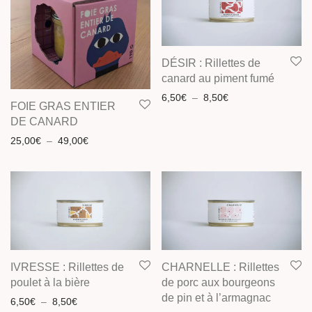
DÉSIR : Rillettes de
canard au piment fumé
Plage de prix : 6,5
6,50
€
–
8,50
€
FOIE GRAS ENTIER
DE CANARD
Plage de prix : 25,00€ à 49,00€
25,00
€
–
49,00
€
IVRESSE : Rillettes de
CHARNELLE : Rillettes
poulet à la bière
de porc aux bourgeons
de pin et à l’armagnac
Plage de prix : 6,50€ à 8,50€
6,50
€
–
8,50
€