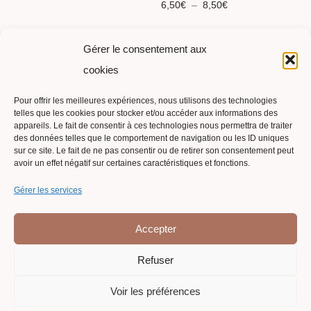
Plage de prix : 6,5
6,50
€
–
8,50
€
Gérer le consentement aux
cookies
Pour offrir les meilleures expériences, nous utilisons des technologies
telles que les cookies pour stocker et/ou accéder aux informations des
Suivi de commande
appareils. Le fait de consentir à ces technologies nous permettra de traiter
des données telles que le comportement de navigation ou les ID uniques
Contact
sur ce site. Le fait de ne pas consentir ou de retirer son consentement peut
avoir un effet négatif sur certaines caractéristiques et fonctions.
Politique de cookies (UE)
Gérer les services
Conditions générales
Mentions légales et Politique de Confidentialité
Accepter
Conditions générales de vente
Refuser
Voir les préférences