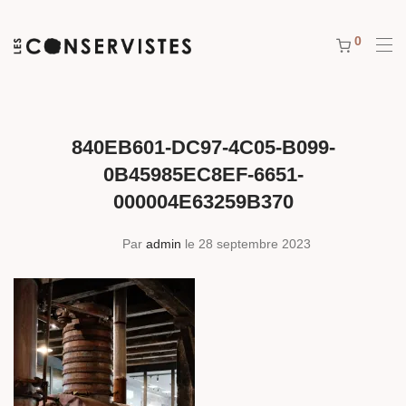
0
840EB601-DC97-4C05-B099-
0B45985EC8EF-6651-
000004E63259B370
Par
admin
le 28 septembre 2023