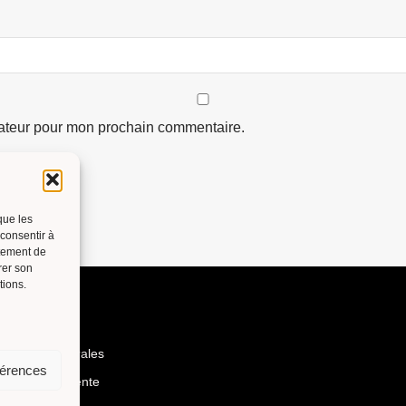
gateur pour mon prochain commentaire.
que les
 consentir à
rtement de
rer son
tions.
nditions générales
férences
énérales de vente