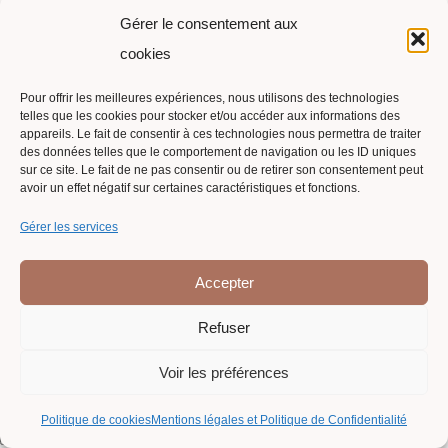
Gérer le consentement aux
cookies
Pour offrir les meilleures expériences, nous utilisons des technologies
telles que les cookies pour stocker et/ou accéder aux informations des
Suivi de commande
appareils. Le fait de consentir à ces technologies nous permettra de traiter
des données telles que le comportement de navigation ou les ID uniques
Contact
sur ce site. Le fait de ne pas consentir ou de retirer son consentement peut
avoir un effet négatif sur certaines caractéristiques et fonctions.
Politique de cookies (UE)
Gérer les services
Conditions générales
Mentions légales et Politique de Confidentialité
Accepter
Conditions générales de vente
Refuser
Voir les préférences
Politique de cookies
Mentions légales et Politique de Confidentialité